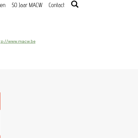
den
50 Jaar MACW
Contact
tp://www.macw.be